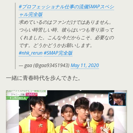
#プロフェッショナル仕事の流儀SMAPスペシ
ャル完全版
求めているのはファンだけではありません。
つらい時苦しい時、彼らはいつも寄り添って
くれました。こんな今だからこそ、必要なの
です。どうかどうかお願いします。
#nhk_rerun
#SMAP完全版
— gaa (@gaa93451943)
May 11, 2020
一緒に青春時代を歩んできた。