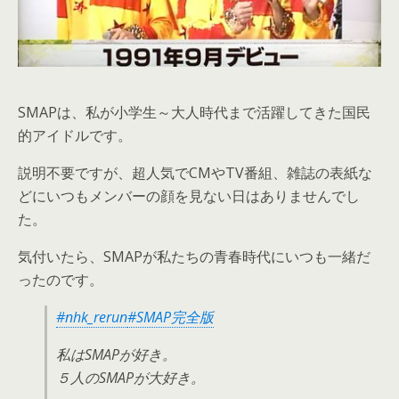
SMAPは、私が小学生～大人時代まで活躍してきた国民
的アイドルです。
説明不要ですが、超人気でCMやTV番組、雑誌の表紙な
どにいつもメンバーの顔を見ない日はありませんでし
た。
気付いたら、
SMAPが私たちの青春時代にいつも一緒だ
った
のです。
#nhk_rerun
#SMAP完全版
私はSMAPが好き。
５人のSMAPが大好き。