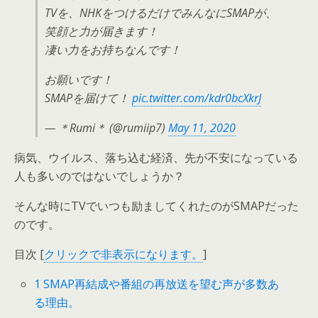
TVを、NHKをつけるだけでみんなにSMAPが、
笑顔と力が届きます！
凄い力をお持ちなんです！
お願いです！
SMAPを届けて！
pic.twitter.com/kdr0bcXkrJ
— ＊Rumi＊ (@rumiip7)
May 11, 2020
病気、ウイルス、落ち込む経済、先が不安になっている
人も多いのではないでしょうか？
そんな時にTVでいつも励ましてくれたのがSMAPだった
のです。
目次
[
クリックで非表示になります。
]
1
SMAP再結成や番組の再放送を望む声が多数あ
る理由。