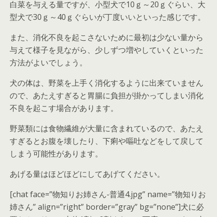
白菜を与える量ですが、小型犬で10ｇ～20ｇぐらい、大
型犬で30ｇ～40ｇぐらいが丁度いいといった感じです。
また、消化不良を起こさないために最初は少ない量から
与えて様子を見ながら、少しずつ増やしていくといった
方法がよいでしょう。
犬の体は、野菜を上手く消化するように出来ていません
ので、あたえすぎると胃腸に負担が掛かってしまい消化
不良を起こす場合があります。
野菜類には食物繊維が大量に含まれているので、あたえ
すぎるとお腹を壊したり、下痢や嘔吐などをして戻して
しまう可能性があります。
あげる量はほどほどにしてあげてください。
[chat face=”物知りお姉さん-普通4.jpg” name=”物知りお
姉さん” align=”right” border=”gray” bg=”none”]犬に必