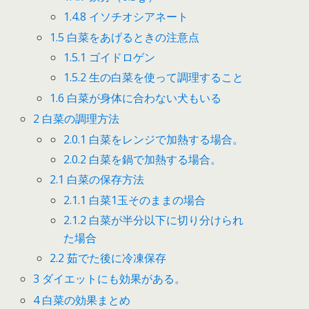
1.4.8
イソチオシアネート
1.5
白菜をあげるときの注意点
1.5.1
ゴイドロゲン
1.5.2
生の白菜を使って調理すること
1.6
白菜が身体に合わない犬もいる
2
白菜の調理方法
2.0.1
白菜をレンジで加熱する場合。
2.0.2
白菜を鍋で加熱する場合。
2.1
白菜の保存方法
2.1.1
白菜1玉そのままの場合
2.1.2
白菜が半分以下に切り分けられ
た場合
2.2
茹でた後に冷凍保存
3
ダイエットにも効果がある。
4
白菜の効果まとめ