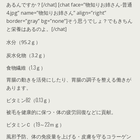
あるんですか？[/chat] [chat face=”物知りお姉さん-普通
4.jpg” name=”物知りお姉さん” align=”right”
border=”gray” bg=”none”]そう思うでしょ？でもきちん
と栄養はあるのよ。[/chat]
水分（95.2ｇ）
炭水化物（3.2ｇ）
食物繊維（1.3ｇ）
胃腸の動きを活発にしたり、胃腸の調子を整える働きが
あります。
ビタミンB2（0.13ｇ）
被毛を健康的に保つ・体の疲労回復などに貢献。
ビタミンＣ（19～22ｍｇ）
風邪予防、体の免疫量を上げる・皮膚を守るコラーゲン