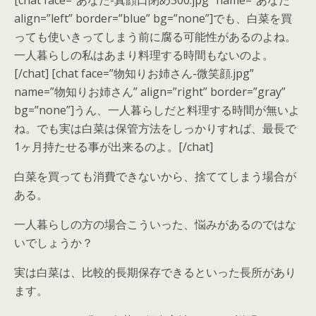
[chat face=”あなた-真顔口閉め300.jpg” name=”あなた”
align=”left” border=”blue” bg=”none”]でも、白菜を買
っても使いきってしまう前に腐る可能性があるのよね。
一人暮らしの私はあまり料理する時間もないのよ。
[/chat] [chat face=”物知りお姉さん-微笑顔.jpg”
name=”物知りお姉さん” align=”right” border=”gray”
bg=”none”]うん、一人暮らしだと料理する時間が無いよ
ね。でも実は白菜は保管方法をしっかりすれば、最長で
1ヶ月持たせる事が出来るのよ。[/chat]
白菜を買っても消費できないから、捨ててしまう場合が
ある。
一人暮らしの方の場合こういった、悩みがあるのではな
いでしょうか？
実は白菜は、比較的長期保存できるといった長所があり
ます。