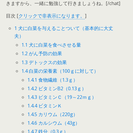
きますから、一緒に勉強して行きましょうね。[/chat]
目次
[
クリックで非表示になります。
]
1
犬に白菜を与えることついて（基本的に大丈
夫）
1.1
犬に白菜を食べさせる量
1.2
がん予防の効果
1.3
デトックスの効果
1.4
白菜の栄養素（100ｇに対して）
1.4.1
食物繊維（1.3ｇ）
1.4.2
ビタミンB2（0.13ｇ）
1.4.3
ビタミンＣ（19～22ｍｇ）
1.4.4
ビタミンＫ
1.4.5
カリウム（220g）
1.4.6
カルシウム（43g）
1.4.7
鉄分（0.3ｇ）