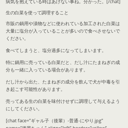
病気を抱えている時はあげない事ね。分かった。[/chat]
生の白菜を使って調理すること
市販の鍋用や漬物などに使われている加工された白菜は
大量に塩分が入っていることが多いので食べさせないで
ください。
食べてしまうと、
塩分過多
になってしまいます。
特に鍋用に売っている白菜だと、だし汁に
たまねぎの成
分
も一緒に入っている場合があります。
だし汁から出た、たまねぎの成分を飲んで犬が中毒を引
き起こす可能性があります。
売ってある生の白菜を味付けせずに調理して与えるよう
にしてください。
[chat face=”ギャル子（後輩）-普通-にやり.jpg”
name=”後輩ちゃん” align=”left” border=”yellow”