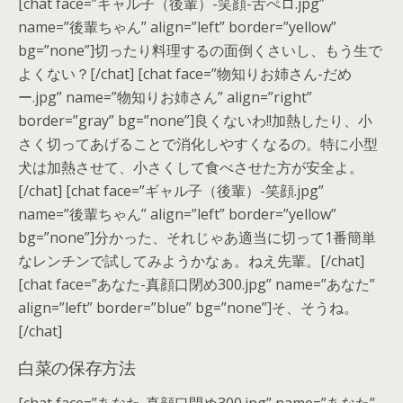
[chat face=”ギャル子（後輩）-笑顔-舌ぺロ.jpg”
name=”後輩ちゃん” align=”left” border=”yellow”
bg=”none”]切ったり料理するの面倒くさいし、もう生で
よくない？[/chat] [chat face=”物知りお姉さん-だめ
ー.jpg” name=”物知りお姉さん” align=”right”
border=”gray” bg=”none”]良くないわ!!加熱したり、小
さく切ってあげることで消化しやすくなるの。特に小型
犬は加熱させて、小さくして食べさせた方が安全よ。
[/chat] [chat face=”ギャル子（後輩）-笑顔.jpg”
name=”後輩ちゃん” align=”left” border=”yellow”
bg=”none”]分かった、それじゃあ適当に切って1番簡単
なレンチンで試してみようかなぁ。ねえ先輩。[/chat]
[chat face=”あなた-真顔口閉め300.jpg” name=”あなた”
align=”left” border=”blue” bg=”none”]そ、そうね。
[/chat]
白菜の保存方法