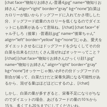
[chat face=”物知りお姉さん-普通4.jpg” name=”物知りお
姉さん” align=”right” border=”gray” bg=”none”]白菜は
カロリーが低いからドッグフードに入れてかさ増しした
分、ドッグフード総量のカロリーを低くなるのでダイエ
ットにも効果があるって意味ね。[/chat] [chat face=”ギ
ャル子しろ（後輩）-普通顔.jpg” name=”後輩ちゃん”
align=”left” border=”yellow” bg=”none”]じゃあ、愛犬を
ダイエットさせるにはドッグフードを少なくしてその分
白菜を出来るだけたくさん混ぜればオッケーってこと？
[/chat] [chat face=”物知りお姉さんびっくり顔1.jpg”
name=”物知りお姉さん” align=”right” border=”gray”
bg=”none”]オッケーじゃ無いわ!!その分ドッグフードの
割合が減って、白菜だけだと栄養失調になる可能性があ
るから、混ぜる量はほどほどにするのよ。[/chat]
しかし、白菜の量が多すぎると、栄養不足になりがちな
のでダイエットの場合、あげるフードの量の10％から
15％、多くても20％までにしてくださいね。