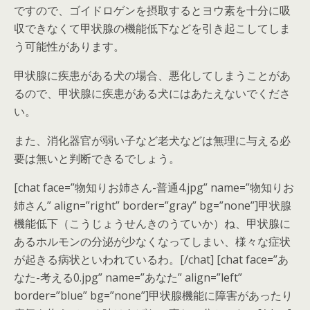
ですので、ゴイドロゲンを摂取するとヨウ素を十分に吸
収できなくて
甲状腺の機能低下
などを引き起こしてしま
う可能性があります。
甲状腺に疾患がある犬の場合、悪化してしまうことがあ
るので、
甲状腺に疾患がある犬にはあたえないでくださ
い。
また、消化器官が弱い子など老犬などは無理に与える必
要は無いと判断できるでしょう。
[chat face=”物知りお姉さん-普通4.jpg” name=”物知りお
姉さん” align=”right” border=”gray” bg=”none”]甲状腺
機能低下（こうじょうせんきのうていか）ね、甲状腺に
あるホルモンの分泌が少なくなってしまい、様々な症状
が起きる病状といわれているわ。[/chat] [chat face=”あ
なた-考える0.jpg” name=”あなた” align=”left”
border=”blue” bg=”none”]甲状腺機能に障害があったり