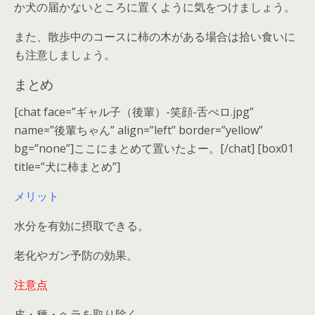
か犬の届かないところに置くように気をつけましょう。
また、散歩中のコースに柿の木がある場合は
拾い食いに
も注意
しましょう。
まとめ
[chat face=”ギャル子（後輩）-笑顔-舌ぺロ.jpg”
name=”後輩ちゃん” align=”left” border=”yellow”
bg=”none”]ここにまとめて置いたよー。[/chat] [box01
title=”犬に柿まとめ”]
メリット
水分を有効に摂取できる。
老化やガン予防の効果。
注意点
皮・種・ヘラを取り除く