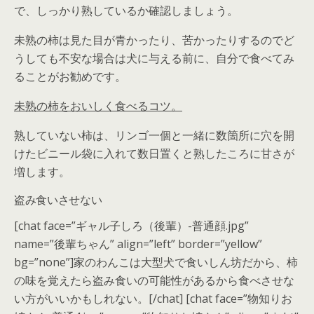
で、しっかり熟しているか確認しましょう。
未熟の柿は見た目が青かったり、苦かったりするのでど
うしても不安な場合は犬に与える前に、自分で食べてみ
ることがお勧めです。
未熟の柿をおいしく食べるコツ。
熟していない柿は、リンゴ一個と一緒に数箇所に穴を開
けたビニール袋に入れて数日置くと熟したころに甘さが
増します。
盗み食いさせない
[chat face=”ギャル子しろ（後輩）-普通顔.jpg”
name=”後輩ちゃん” align=”left” border=”yellow”
bg=”none”]家のわんこは大型犬で食いしん坊だから、柿
の味を覚えたら盗み食いの可能性があるから食べさせな
い方がいいかもしれない。[/chat] [chat face=”物知りお