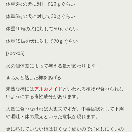
体重3㎏の犬に対して20ｇぐらい
体重5㎏の犬に対して30ｇぐらい
体重10㎏の犬に対して50ｇぐらい
体重15㎏の犬に対して70ｇぐらい
[/box05]
犬の個体差によって与える量が変わります。
きちんと熟した柿をあげる
未熟な柿には
アルカノイド
といわれる植物が食べられな
いようにする毒性成分があります。
大量に食べなければ大丈夫ですが、中毒症状として
下痢
や嘔吐
・
体の震え
といった症状が現れます。
更に熟していない柿は甘くなく硬いので消化しにくいの