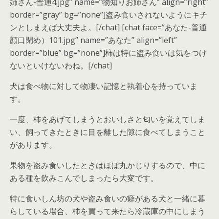
姉さん-普通4.jpg” name=”物知りお姉さん” align=”right”
border=”gray” bg=”none”]盗み食いされないようにキチ
ンとしまえば大丈夫よ。[/chat] [chat face=”あなた-普通
顔口閉め）101.jpg” name=”あなた” align=”left”
border=”blue” bg=”none”]柿は特に盗み食いは気をつけ
ないといけないわね。[/chat]
犬は食べ物に対して物凄い記憶と執着心を持っていま
す。
一度、柿をあげてしまうとおいしさと匂いを覚えてしま
い、飼ってきたときに目を離した隙に食べてしまうこと
があります。
果物を盗み食いしたときはほぼ丸かじりするので、中に
ある種を飲みこんでしまったら大変です。
特に食いしん坊の犬や盗み食いの癖がある犬と一緒に暮
らしている場合、柿を買って来たら冷蔵庫の中にしまう