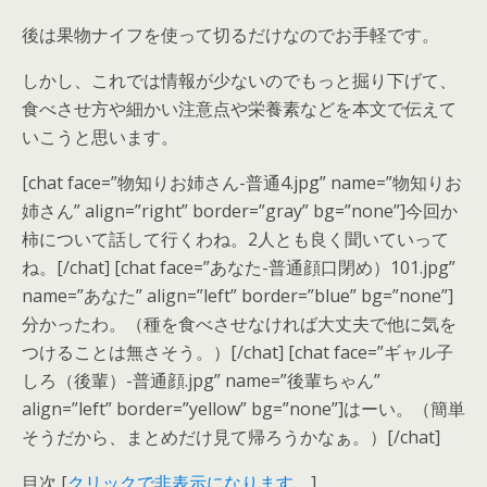
後は果物ナイフを使って切るだけなのでお手軽です。
しかし、これでは情報が少ないのでもっと掘り下げて、
食べさせ方や細かい注意点や栄養素などを本文で伝えて
いこうと思います。
[chat face=”物知りお姉さん-普通4.jpg” name=”物知りお
姉さん” align=”right” border=”gray” bg=”none”]今回か
柿について話して行くわね。2人とも良く聞いていって
ね。[/chat] [chat face=”あなた-普通顔口閉め）101.jpg”
name=”あなた” align=”left” border=”blue” bg=”none”]
分かったわ。（種を食べさせなければ大丈夫で他に気を
つけることは無さそう。）[/chat] [chat face=”ギャル子
しろ（後輩）-普通顔.jpg” name=”後輩ちゃん”
align=”left” border=”yellow” bg=”none”]はーい。（簡単
そうだから、まとめだけ見て帰ろうかなぁ。）[/chat]
目次
[
クリックで非表示になります。
]