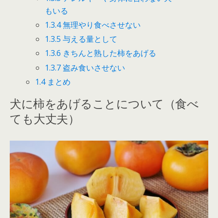
もいる
1.3.4
無理やり食べさせない
1.3.5
与える量として
1.3.6
きちんと熟した柿をあげる
1.3.7
盗み食いさせない
1.4
まとめ
犬に柿をあげることについて（食べ
ても大丈夫）