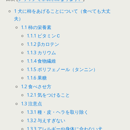
1
犬に柿をあげることについて（食べても大丈
夫）
1.1
柿の栄養素
1.1.1
ビタミンＣ
1.1.2
βカロテン
1.1.3
カリウム
1.1.4
食物繊維
1.1.5
ポリフェノール（タンニン）
1.1.6
果糖
1.2
食べさせ方
1.2.1
気をつけること
1.3
注意点
1.3.1
種・皮・ヘラを取り除く
1.3.2
与えすぎない
1.3.3
アレルギーや身体に合わない犬