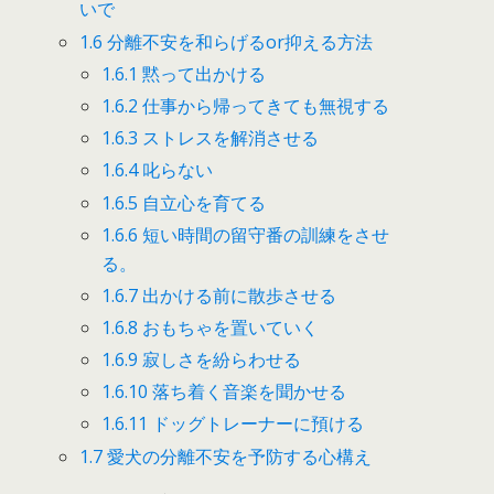
いで
1.6
分離不安を和らげるor抑える方法
1.6.1
黙って出かける
1.6.2
仕事から帰ってきても無視する
1.6.3
ストレスを解消させる
1.6.4
叱らない
1.6.5
自立心を育てる
1.6.6
短い時間の留守番の訓練をさせ
る。
1.6.7
出かける前に散歩させる
1.6.8
おもちゃを置いていく
1.6.9
寂しさを紛らわせる
1.6.10
落ち着く音楽を聞かせる
1.6.11
ドッグトレーナーに預ける
1.7
愛犬の分離不安を予防する心構え