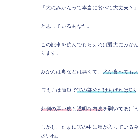
「犬にみかんって本当に食べて大丈夫？
と思っているあなた。
この記事を読んでもらえれば愛犬にみか
ります。
みかんは毒などは無くて、
犬が食べても
与え方は簡単で
実の部分だけあげればOK
外側の厚い皮
と
透明な内皮
を
剥いて
あげ
しかし、たまに実の中に種が入っている
さいね。