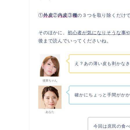
①
外皮
②
内皮
③
種
の３つを取り除くだけ
そのほかに、
初心者が気になりそうな事
後まで読んでいってくださいね。
え？あの薄い皮も剥かな
後輩ちゃん
確かにちょっと手間がか
あなた
今回は庶民の食