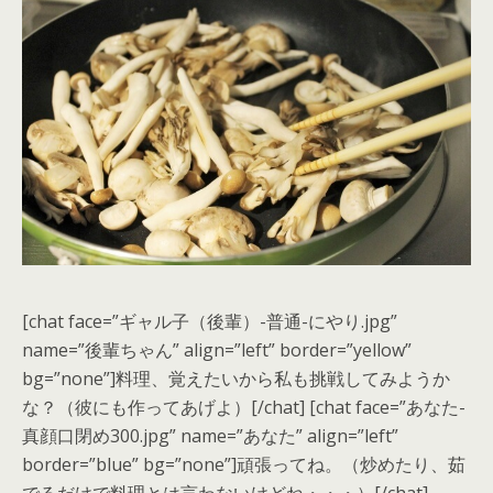
[chat face=”ギャル子（後輩）-普通-にやり.jpg”
name=”後輩ちゃん” align=”left” border=”yellow”
bg=”none”]料理、覚えたいから私も挑戦してみようか
な？（彼にも作ってあげよ）[/chat] [chat face=”あなた-
真顔口閉め300.jpg” name=”あなた” align=”left”
border=”blue” bg=”none”]頑張ってね。（炒めたり、茹
でるだけで料理とは言わないけどね・・・）[/chat]