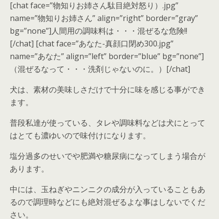
[chat face=”物知りお姉さん駄目絶対怒り）.jpg”
name=”物知りお姉さん” align=”right” border=”gray”
bg=”none”]人間用の調味料は・・・混ぜるな危険!!
[/chat] [chat face=”あなた-真顔口閉め300.jpg”
name=”あなた” align=”left” border=”blue” bg=”none”]
（混ぜるなって・・・洗剤じゃないのに。）[/chat]
犬は、素材の美味しさだけで十分に味を感じる事ができ
ます。
普段私達が使っている、タレや調味料などは犬にとって
はとても濃ゆいので味付けになります。
塩分過多のせいでや肥満や糖尿病になってしまう場合が
あります。
中には、玉ねぎやニンニクの成分が入っていることもあ
るので調理時などにも絶対混ぜるよな事はしないでくだ
さい。