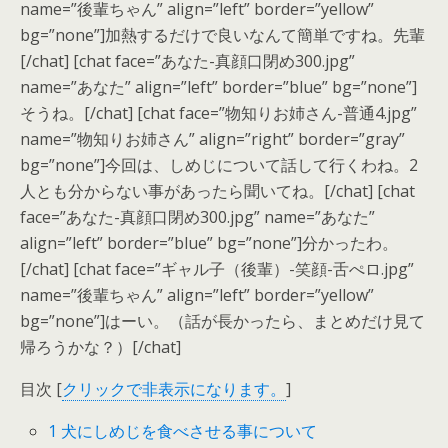
name=”後輩ちゃん” align=”left” border=”yellow”
bg=”none”]加熱するだけで良いなんて簡単ですね。先輩
[/chat] [chat face=”あなた-真顔口閉め300.jpg”
name=”あなた” align=”left” border=”blue” bg=”none”]
そうね。[/chat] [chat face=”物知りお姉さん-普通4.jpg”
name=”物知りお姉さん” align=”right” border=”gray”
bg=”none”]今回は、しめじについて話して行くわね。2
人とも分からない事があったら聞いてね。[/chat] [chat
face=”あなた-真顔口閉め300.jpg” name=”あなた”
align=”left” border=”blue” bg=”none”]分かったわ。
[/chat] [chat face=”ギャル子（後輩）-笑顔-舌ぺロ.jpg”
name=”後輩ちゃん” align=”left” border=”yellow”
bg=”none”]はーい。（話が長かったら、まとめだけ見て
帰ろうかな？）[/chat]
目次
[
クリックで非表示になります。
]
1
犬にしめじを食べさせる事について