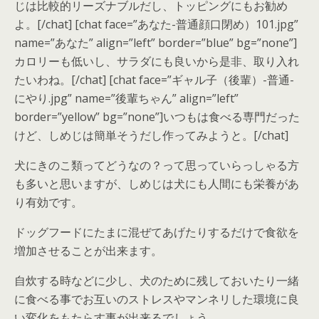
じは比較的リーズナブルだし、トッピングにもお勧め
よ。[/chat] [chat face=”あなた-普通顔口閉め）101.jpg”
name=”あなた” align=”left” border=”blue” bg=”none”]
カロリーも低いし、サラダにも良いから是非、取り入れ
たいわね。[/chat] [chat face=”ギャル子（後輩）-普通-
にやり.jpg” name=”後輩ちゃん” align=”left”
border=”yellow” bg=”none”]いつもは食べる専門だった
けど、しめじは簡単そうだし作ってみようと。[/chat]
犬にきのこ類ってどうなの？って思っていらっしゃる方
も多いと思いますが、しめじは犬にも人間にも栄養があ
り有効です。
ドッグフードにたまに混ぜてあげたりするだけで食欲を
増加させることが出来ます。
自炊する時などに少し、犬のために残しておいたり一緒
に食べる事でお互いのストレスやマンネリした環境に良
い変化をもたらす事が出来るでしょう。