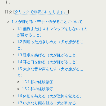
す。
目次
[
クリックで非表示になります。
]
1
犬が嫌がる・苦手・怖がることについて
1.1
無視またはスキンシップをしない（犬
が嫌がること）
1.2
間違った抱きしめ方（犬が嫌がるこ
と）
1.3
睡眠を妨げる（犬が嫌がること）
1.4
耳と口を触る（犬が嫌がること）
1.5
大きな音や声をだす（犬が嫌がるこ
と）
1.5.1
私の経験談①
1.5.2
私の経験談②
1.6
体罰を与える（犬が恐怖を覚える）
1.7
いきなり頭を触る（犬が怖がる）