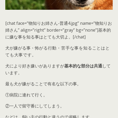
[chat face=”物知りお姉さん-普通4.jpg” name=”物知りお
姉さん” align=”right” border=”gray” bg=”none”]基本的
に嫌な事を知る事はとても大切よ。[/chat]
犬が嫌がる事・
怖
がる行動・
苦手な事
を知ることはと
ても大事です。
犬により好き嫌いがありますが
基本的な部分は共通
して
います。
最も犬が嫌がることで有名な以下の事。
①病院に連れて行く。
②一人で留守番にしてしまう。
などは、飼い主の行動と違うので省略します。