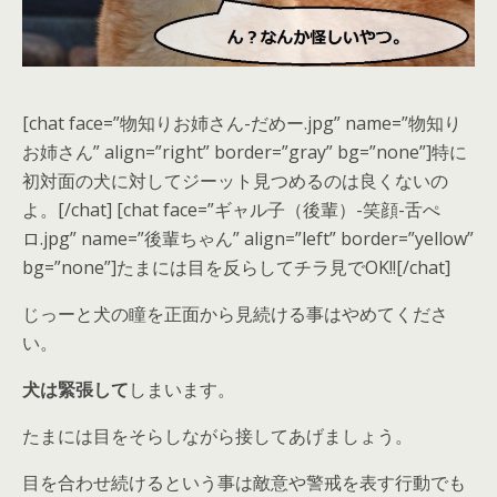
[chat face=”物知りお姉さん-だめー.jpg” name=”物知り
お姉さん” align=”right” border=”gray” bg=”none”]特に
初対面の犬に対してジーット見つめるのは良くないの
よ。[/chat] [chat face=”ギャル子（後輩）-笑顔-舌ぺ
ロ.jpg” name=”後輩ちゃん” align=”left” border=”yellow”
bg=”none”]たまには目を反らしてチラ見でOK!![/chat]
じっーと
犬の瞳を正面から見続ける事
はやめてくださ
い。
犬は緊張して
しまいます。
たまには目をそらしながら接してあげましょう。
目を合わせ続けるという事は
敵意や警戒を表す行動
でも