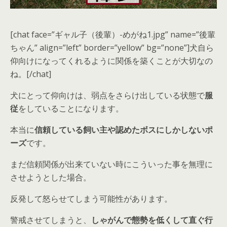
[chat face=”ギャル子（後輩）-めがね1.jpg” name=”後輩
ちゃん” align=”left” border=”yellow” bg=”none”]犬自ら
仰向けになってくれるように関係を築くことが大切なの
ね。[/chat]
犬にとって仰向けは、弱点をさらけ出している状態で
服
従
をしていることになります。
本当に
信頼している飼い主や認めたボスにしかしないポ
ーズ
です。
まだ信頼関係が出来ていない時にこういった事を無理に
させようとした場合。
反発して
怒らせてしまう
可能性があります。
警戒させてしまうと、
しゃがんで態勢を低くして直ぐ行