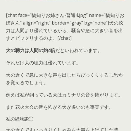
[chat face=”物知りお姉さん-普通4.jpg” name=”物知りお
姉さん” align=”right” border=”gray” bg=”none”]犬の聴
力は人間より優れているから、騒音や急に大きい音を出
すとビックリするのよ。[/chat]
犬の聴力は人間の約4倍
だといわれています。
それだけ犬の聴力は優れています。
犬の近くで
急に大きな声を出したらびっくりするし恐怖
を覚える
でしょう。
例えば私が飼っている犬は
カミナリの音を怖がり
ます。
また
花火大会の音を怖がる犬が多い
のも事実です。
私の経験談①
犬の近くで思いっきりくしゃみを大声を上げてした時。