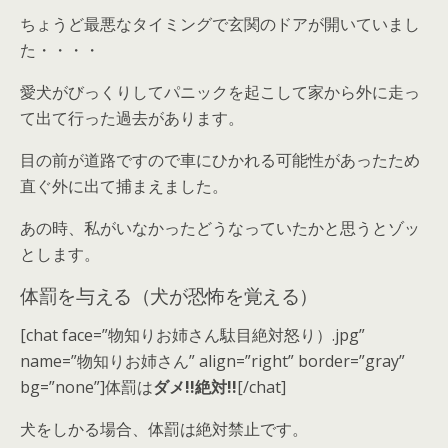
ちょうど最悪なタイミングで玄関のドアが開いていまし
た・・・・
愛犬がびっくりしてパニックを起こして家から外に走っ
て出て行った過去があります。
目の前が道路ですので車にひかれる可能性があったため
直ぐ外に出て捕まえました。
あの時、私がいなかったどうなっていたかと思うとゾッ
とします。
体罰を与える（犬が恐怖を覚える）
[chat face=”物知りお姉さん駄目絶対怒り）.jpg”
name=”物知りお姉さん” align=”right” border=”gray”
bg=”none”]体罰は
ダメ!!絶対!!
[/chat]
犬をしかる場合、
体罰は絶対禁止
です。