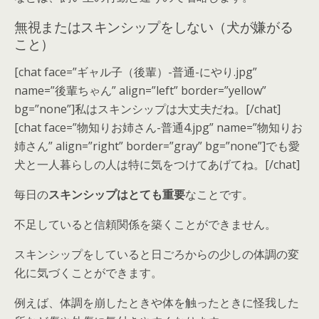
無視またはスキンシップをしない（犬が嫌がる
こと）
[chat face=”ギャル子（後輩）-普通-にやり.jpg”
name=”後輩ちゃん” align=”left” border=”yellow”
bg=”none”]私はスキンシップは大丈夫だね。[/chat]
[chat face=”物知りお姉さん-普通4.jpg” name=”物知りお
姉さん” align=”right” border=”gray” bg=”none”]でも愛
犬と一人暮らしの人は特に気をつけてあげてね。[/chat]
毎日の
スキンシップはとても重要
なことです。
不足していると信頼関係を築くことができません。
スキンシップをしていると日ごろからの
少しの体調の変
化に気づくことができま
す。
例えば、体調を崩したときや体を触ったときに怪我した