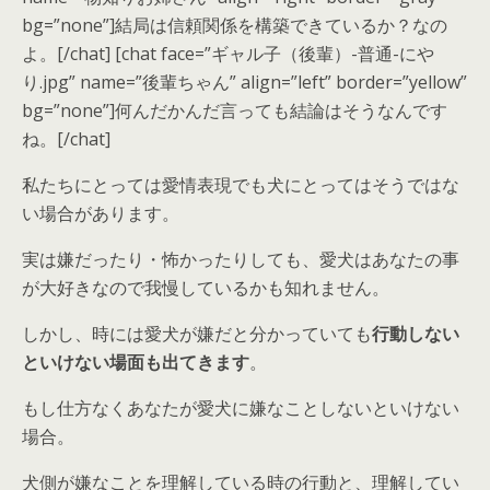
bg=”none”]結局は信頼関係を構築できているか？なの
よ。[/chat] [chat face=”ギャル子（後輩）-普通-にや
り.jpg” name=”後輩ちゃん” align=”left” border=”yellow”
bg=”none”]何んだかんだ言っても結論はそうなんです
ね。[/chat]
私たちにとっては愛情表現でも犬にとってはそうではな
い場合があります。
実は嫌だったり
・
怖かったり
しても、
愛犬はあなたの事
が大好き
なので我慢しているかも知れません。
しかし、時には愛犬が嫌だと分かっていても
行動しない
といけない場面も出てきます
。
もし仕方なくあなたが愛犬に嫌なことしないといけない
場合。
犬側が嫌なことを理解している時の行動と、理解してい