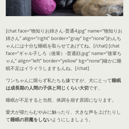
[chat face=”物知りお姉さん-普通4.jpg” name=”物知りお
姉さん” align=”right” border=”gray” bg=”none”]わんち
ゃんには十分な睡眠を取らせてあげてね。[/chat] [chat
face=”ギャル子しろ（後輩）-普通顔.jpg” name=”後輩ち
ゃん” align=”left” border=”yellow” bg=”none”]確かに睡
眠不足はイライラしますもんね。[/chat]
ワンちゃんに限らず私たちも嫌ですが、犬にとって
睡眠
は成長期の人間の子供と同じくらい大切
です。
睡眠が不足すると当然、体調を崩す原因になります。
愛犬が寝たらむやみに触ったり、大きな声を上げたりし
て
睡眠の邪魔をしない
ようにしましょう。