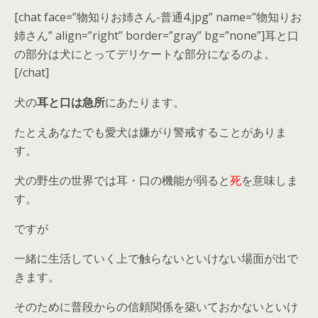
[chat face=”物知りお姉さん-普通4.jpg” name=”物知りお
姉さん” align=”right” border=”gray” bg=”none”]耳と口
の部分は犬にとってデリケートな部分になるのよ。
[/chat]
犬の
耳と口は急所
にあたります。
たとえあ
なたでも愛犬は嫌がり警戒する
ことがありま
す。
犬の
野生の世界では耳・口の機能が弱る
と
死
を意味しま
す。
ですが
一緒に生活していく上で触らないといけない場面が出で
きます。
そのために普段からの信頼関係を築いておかないといけ