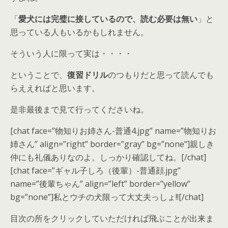
「
愛犬には完璧に接しているので、読む必要は無い
」と
思っている人もいるかもしれません。
そういう人に限って実は・・・・
ということで、
復習ドリル
のつもりだと思って読んでも
らええればと思います。
是非最後まで見て行ってくださいね。
[chat face=”物知りお姉さん-普通4.jpg” name=”物知りお
姉さん” align=”right” border=”gray” bg=”none”]親しき
仲にも礼儀ありなのよ。しっかり確認してね。[/chat]
[chat face=”ギャル子しろ（後輩）-普通顔.jpg”
name=”後輩ちゃん” align=”left” border=”yellow”
bg=”none”]私とウチの犬限って大丈夫っしょ!![/chat]
目次の所をクリックしていただければ飛ぶことが出来ま