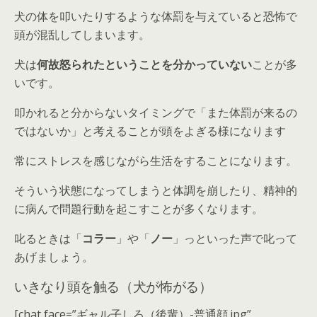
犬の体を叩いたりするような体罰を与えていると
恐怖で
頭が混乱
してしまいます。
犬は
何故怒られたということを分かっていない
ことが多
いです。
叩かれると分からないタイミングで「
また体罰が来るの
ではないか
」と考えることが頭をよぎる様になります
常にストレスを感じながら生活をする
ことになります。
そういう状態になってしまうと
体調を崩したり、精神的
に病んで問題行動を起こす
ことが多くなります。
叱るときは「
コラー
」や「
ノー
」っといった声で叱って
あげましょう。
いきなり頭を触る（犬が怖がる）
[chat face=”ギャル子しろ（後輩）-普通顔.jpg”