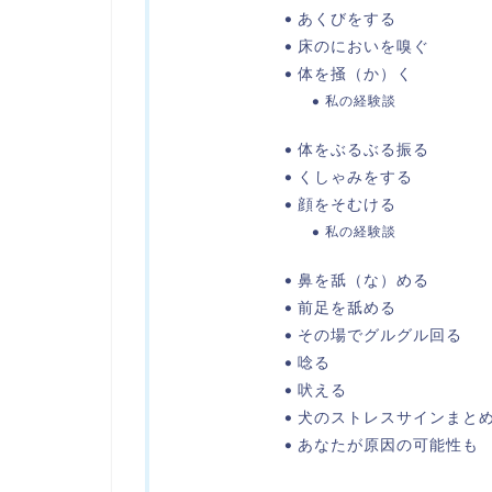
あくびをする
床のにおいを嗅ぐ
体を掻（か）く
私の経験談
体をぶるぶる振る
くしゃみをする
顔をそむける
私の経験談
鼻を舐（な）める
前足を舐める
その場でグルグル回る
唸る
吠える
犬のストレスサインまと
あなたが原因の可能性も