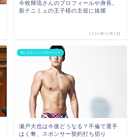
今牧輝琉さんのプロフィールや身長。
新テニミュの王子様の主役に抜擢
日
2020年10月2日
気になるニュースやトレンド
瀬戸大也は今後どうなる？不倫で選手
はく奪、スポンサー契約打ち切り